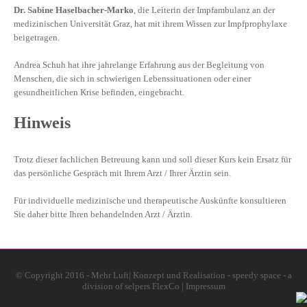
Dr. Sabine Haselbacher-Marko
, die Leiterin der Impfambulanz an der
medizinischen Universität Graz, hat mit ihrem Wissen zur Impfprophylaxe
beigetragen.
Andrea Schuh hat ihre jahrelange Erfahrung aus der Begleitung von
Menschen, die sich in schwierigen Lebenssituationen oder einer
gesundheitlichen Krise befinden, eingebracht.
Hinweis
Trotz dieser fachlichen Betreuung kann und soll dieser Kurs kein Ersatz für
das persönliche Gespräch mit Ihrem Arzt / Ihrer Ärztin sein.
Für individuelle medizinische und therapeutische Auskünfte konsultieren
Sie daher bitte Ihren behandelnden Arzt / Ärztin.
© Copyright 2016 - Mehr Luft| Konzept und Realisation - speedy space - a
division of
selpers FlexCo
|
Impressum