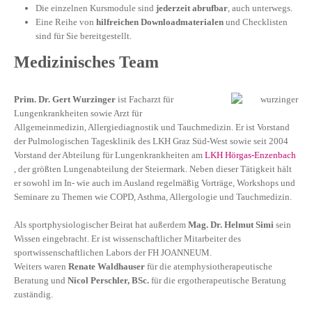
Die einzelnen Kursmodule sind
jederzeit abrufbar
, auch unterwegs.
Eine Reihe von
hilfreichen Downloadmaterialen
und Checklisten
sind für Sie bereitgestellt.
Medizinisches Team
Prim. Dr. Gert Wurzinger
ist Facharzt für
Lungenkrankheiten sowie Arzt für
Allgemeinmedizin, Allergiediagnostik und Tauchmedizin. Er ist Vorstand
der Pulmologischen Tagesklinik des LKH Graz Süd-West sowie seit 2004
Vorstand der Abteilung für Lungenkrankheiten am
LKH Hörgas-Enzenbach
, der größten Lungenabteilung der Steiermark. Neben dieser Tätigkeit hält
er sowohl im In- wie auch im Ausland regelmäßig Vorträge, Workshops und
Seminare zu Themen wie COPD, Asthma, Allergologie und Tauchmedizin.
Als sportphysiologischer Beirat hat außerdem
Mag. Dr. Helmut Simi
sein
Wissen eingebracht. Er ist wissenschaftlicher Mitarbeiter des
sportwissenschaftlichen Labors der FH JOANNEUM.
Weiters waren
Renate Waldhauser
für die atemphysiotherapeutische
Beratung und
Nicol Perschler, BSc.
für die ergotherapeutische Beratung
zuständig.