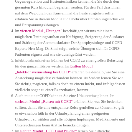
Gegenregulation und Hustentechniken kennen, die Sie durch den
gesamten Kurs hindurch begleiten werden. Für den Fall dass Ihnen
auf dem Weg durch den Kurs einmal die Puste ausgehen sollte,
erfahren Sie in diesem Modul auch mehr über Entblähungstechniken
und Entspannungsübungen.
Im
vierten Modul „Übungen“
beschäftigen wir uns mit einem
möglichen Trainingsaufbau zur Kräftigung, Steigerung der Ausdauer
und Stärkung der Atemmuskulatur. Der Sportphysiologe und COPD-
Experte Herr Mag. Dr. Simi zeigt, welche Übungen sich für COPD-
Patienten eignen und wie sie durchgeführt werden.
Infektionskrankheiten können bei COPD zu einer großen Belastung
für den ganzen Körper werden. Im
fünften Modul
„Infektionsvermeidung bei COPD“
erfahren Sie deshalb, wie Sie eine
Ansteckung möglichst verhindern können. Außerdem lernen Sie wie
Sie richtig reagieren, falls es doch zu einem Infekt, und infolgedessen
vielleicht sogar zu einer Exazerbation, kommt.
Auch mit einer COPD können Sie eine Urlaubsreise planen. Im
sechsten Modul „Reisen mit COPD“
erfahren Sie, was Sie bedenken
sollten, damit Sie eine entspannte Reise genießen zu können. So gilt
es etwa schon früh in der Urlaubsplanung einen geeigneten
Urlaubsort zu wählen und alle nötigen Impfungen, Medikamente und
Untersuchungen beim Arzt zu berücksichtigen.
Im
siebten Modul „COPD und Psyche“
lernen Sie hilfreiche